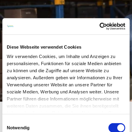
Diese Webseite verwendet Cookies
Wir verwenden Cookies, um Inhalte und Anzeigen zu
personalisieren, Funktionen für soziale Medien anbieten
zu können und die Zugriffe auf unsere Website zu
analysieren. Außerdem geben wir Informationen zu Ihrer
Verwendung unserer Website an unsere Partner für
soziale Medien, Werbung und Analysen weiter. Unsere
Partner führen diese Informationen möglicherweise mit
weiteren Daten zusammen, die Sie ihnen bereitgestellt
haben oder die sie im Rahmen Ihrer Nutzung der Dienste
gesammelt haben.
Der St. Martinshof und seine Weinberge liegen in
Einwilligungsauswahl
Notwendig
Siefersheim, Wöllstein und Wonsheim - ein