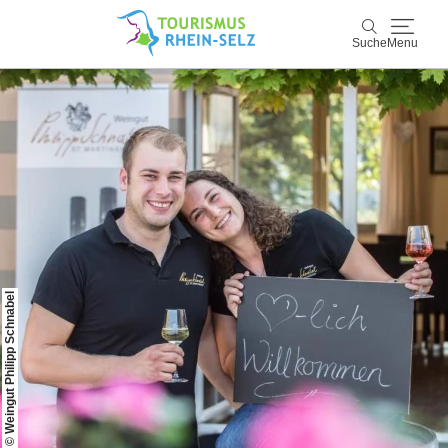
Suche
Menu
Rhein-Selz
Suche
Entdecken & Erleben
Wein & Genuss
Kultur & Events
© Weingut Philipp Schnabel
Buchen & Service