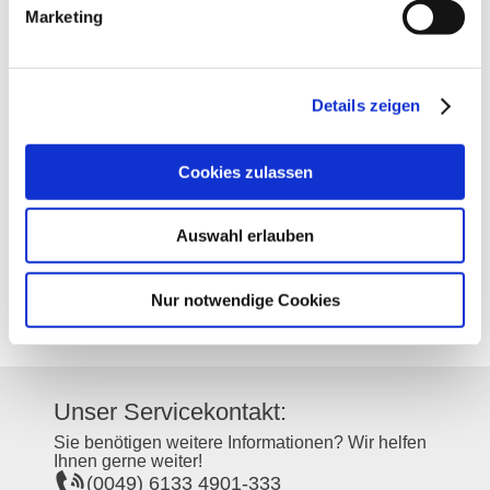
Marketing
Kontakt
Details zeigen
Kontaktinformationen:
Cookies zulassen
Weingut Schnabel
Mittlere Mauergasse 3
55599
Gau-Bickelheim
Auswahl erlauben
Tel:
(0049) 6701 3977
E-Mail:
info@weingut-schnabel.de
Internet:
http://www.weingut-schnabel.de
Nur notwendige Cookies
Unser Servicekontakt:
Sie benötigen weitere Informationen? Wir helfen
Ihnen gerne weiter!
(0049) 6133 4901-333