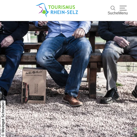
Suche
Menu
Rhein-Selz
Suche
Entdecken & Erleben
Wein & Genuss
Kultur & Events
Buchen & Service
© Weingut Schnabel