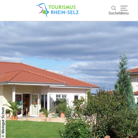
Suche
Menu
Rhein-Selz
Suche
Entdecken & Erleben
Wein & Genuss
Kultur & Events
Buchen & Service
© Weingut Schott