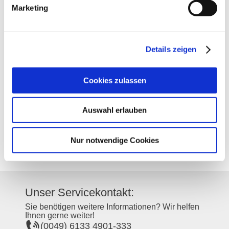
Marketing
Kontakt
Weitere Infos & Downloads
Details zeigen
Kontaktinformationen:
Cookies zulassen
Weingut Schott
Auf der Peterswiese 17
55271
Stadecken-Elsheim
Auswahl erlauben
Tel:
(0049) 6136 3600
E-Mail:
weingut@weingut-schott.de
Internet:
http://www.weingut-schott.de
Nur notwendige Cookies
Unser Servicekontakt:
Sie benötigen weitere Informationen? Wir helfen
Ihnen gerne weiter!
(0049) 6133 4901-333