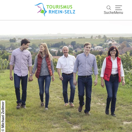
Suche
Menu
Rhein-Selz
Suche
Entdecken & Erleben
Wein & Genuss
Kultur & Events
Buchen & Service
© Michael Zellmer