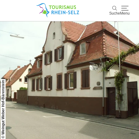
Suche
Menu
Rhein-Selz
Suche
Entdecken & Erleben
Wein & Genuss
© Weingut Weber Hof-Bärenstein
Kultur & Events
Buchen & Service