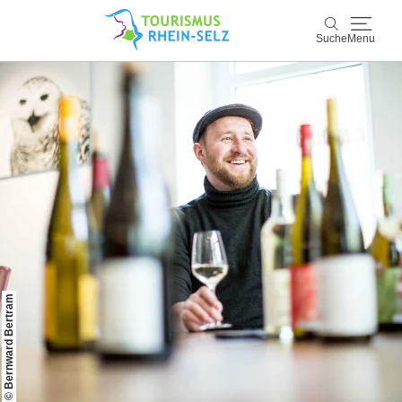
Suche
Menu
Rhein-Selz
Suche
Entdecken & Erleben
Wein & Genuss
Kultur & Events
Buchen & Service
© Bernward Bertram