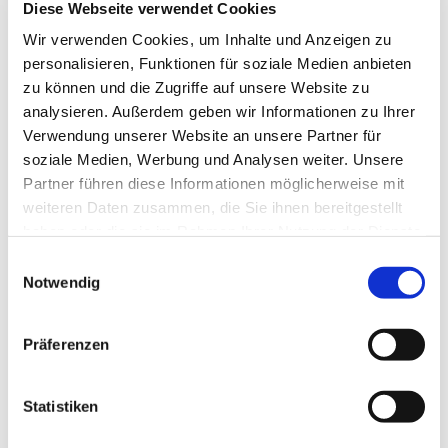
Weingut Wedekind im Aufwind:
Diese Webseite verwendet Cookies
Rote Erde, Beste Lagen und viel Grün
Wir verwenden Cookies, um Inhalte und Anzeigen zu
für Riesling, Spätburgunder und PIWI
personalisieren, Funktionen für soziale Medien anbieten
zu können und die Zugriffe auf unsere Website zu
Mit einem kleinen Stückchen Weinberg und der Liebe
analysieren. Außerdem geben wir Informationen zu Ihrer
zur Natur beginnt 2005 die Geschichte unseres
Verwendung unserer Website an unsere Partner für
Weinguts. Während des Studiums in Geisenheim
soziale Medien, Werbung und Analysen weiter. Unsere
lernen wir, Esther und Philipp, uns kenn und bauen
Partner führen diese Informationen möglicherweise mit
weiteren Daten zusammen, die Sie ihnen bereitgestellt
fortan gemeinsam unser eigenes Weingut auf. Mit den
haben oder die sie im Rahmen Ihrer Nutzung der Dienste
Jahren wächst der Betrieb, wobei die ökologische
gesammelt haben.
Einwilligungsauswahl
Weinkultur stets im Mittelpunkt steht. Seit 2008 sind
Notwendig
wir Mitglied bei Ecovin, dem größten Verband
ökologisch arbeitender Weingüter. Damit werden wir
auch weiterhin unserem Anspruch gerecht, unseren
Präferenzen
Teil für eine gesunde Umwelt und einen lebendigen
Boden zu leisten. Inzwischen bewirtschaften wir ca.
Statistiken
10 ha Weinbergsfläche und freuen uns über ide