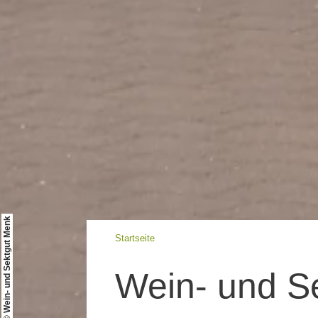
© Wein- und Sektgut Menk
Startseite
Wein- und S