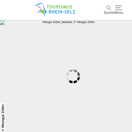
Suche
Menu
Rhein-Selz
Suche
Entdecken & Erleben
Wein & Genuss
Kultur & Events
Buchen & Service
© Weingut Zöller