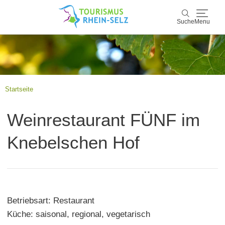
Suche
Menu
Rhein-Selz
Suche
Entdecken & Erleben
Startseite
Wein & Genuss
Weinrestaurant FÜNF im
Kultur & Events
Knebelschen Hof
Buchen & Service
Betriebsart: Restaurant
Küche: saisonal, regional, vegetarisch