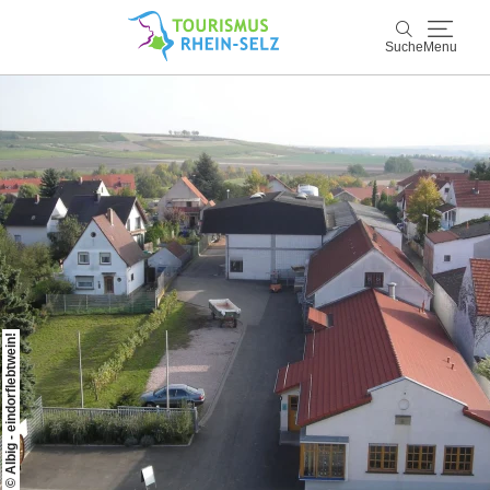
Suche
Menu
Rhein-Selz
Suche
Entdecken & Erleben
Wein & Genuss
Kultur & Events
© Albig - eindorflebtwein!
Buchen & Service