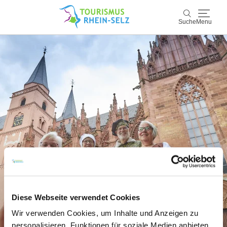
Suche
Menu
Rhein-Selz
Suche
Entdecken & Erleben
Wein & Genuss
Kultur & Events
Buchen & Service
Diese Webseite verwendet Cookies
Wir verwenden Cookies, um Inhalte und Anzeigen zu
personalisieren, Funktionen für soziale Medien anbieten