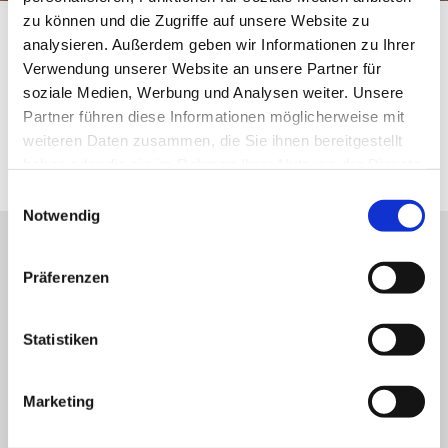
zu können und die Zugriffe auf unsere Website zu
Startseite
Entdecken & Erleben
Gästeführungen
analysieren. Außerdem geben wir Informationen zu Ihrer
Verwendung unserer Website an unsere Partner für
Auf historischen Pfaden
soziale Medien, Werbung und Analysen weiter. Unsere
Partner führen diese Informationen möglicherweise mit
durch Oppenheim
weiteren Daten zusammen, die Sie ihnen bereitgestellt
haben oder die sie im Rahmen Ihrer Nutzung der Dienste
gesammelt haben.
Einwilligungsauswahl
Notwendig
Unser Servicekontakt:
Präferenzen
Sie benötigen weitere Informationen? Wir helfen
Ihnen gerne weiter!
(0049) 6133 4901-333
Statistiken
Oder einfach per E-Mail
tourismus@vg-rhein-selz.de
Marketing