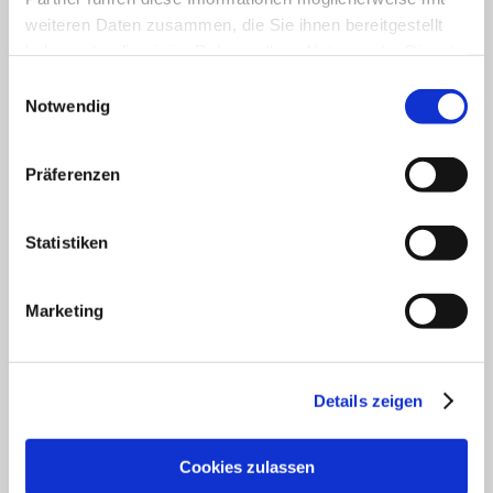
Unser Servicekontakt:
weiteren Daten zusammen, die Sie ihnen bereitgestellt
Sie benötigen weitere Informationen? Wir helfen
haben oder die sie im Rahmen Ihrer Nutzung der Dienste
Ihnen gerne weiter!
gesammelt haben.
Einwilligungsauswahl
(0049) 6133 4901-333
Notwendig
Oder einfach per E-Mail
tourismus@vg-rhein-selz.de
Präferenzen
Statistiken
Legal Links
Datenschutz
Marketing
Social Media Konzept
Impressum
Barrierefreiheitserklärung
Details zeigen
Kontakt
Service
Veranstaltung einreichen
Cookies zulassen
Vermieter Log-in