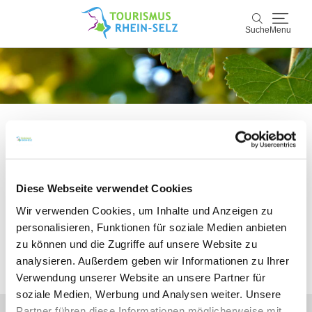
Suche
Menu
Rhein-Selz
Suche
Entdecken & Erleben
Wein & Genuss
Bitte akzeptieren Sie den Einsatz aller
Kultur & Events
Diese Webseite verwendet Cookies
Cookies, um den Inhalt dieser Seite
Wir verwenden Cookies, um Inhalte und Anzeigen zu
sehen zu können.
Buchen & Service
personalisieren, Funktionen für soziale Medien anbieten
zu können und die Zugriffe auf unsere Website zu
analysieren. Außerdem geben wir Informationen zu Ihrer
Alle Cookies Freigeben
Verwendung unserer Website an unsere Partner für
soziale Medien, Werbung und Analysen weiter. Unsere
Partner führen diese Informationen möglicherweise mit