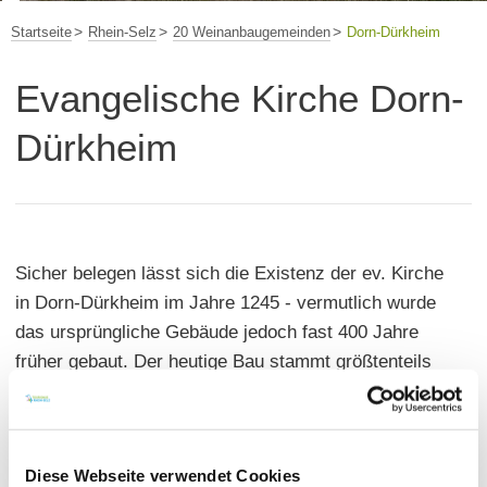
Startseite
Rhein-Selz
20 Weinanbaugemeinden
Dorn-Dürkheim
Evangelische Kirche Dorn-
Dürkheim
Sicher belegen lässt sich die Existenz der ev. Kirche
in Dorn-Dürkheim im Jahre 1245 - vermutlich wurde
das ursprüngliche Gebäude jedoch fast 400 Jahre
früher gebaut. Der heutige Bau stammt größtenteils
erst aus dem Jahr 1618. Das Kirchengebäude ist ein
rechteckiger Saalbau und die Chorwände sind
teilweise noch gotisch. Besonders beeindruckend ist
Diese Webseite verwendet Cookies
der ursprünglich frei stehende Turm an der Nordseite,