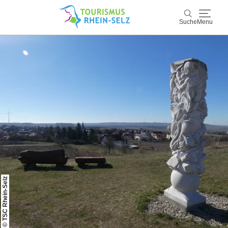
Suche
Menu
Rhein-Selz
Suche
Entdecken & Erleben
Wein & Genuss
Kultur & Events
Buchen & Service
© TSC Rhein-Selz