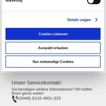
Marketing
Kontakt
Weitere Infos & Downloads
Details zeigen
Kontaktinformationen:
Cookies zulassen
Evangelische Kirche
Kirchgasse 13
Auswahl erlauben
67585
Dorn-Dürkheim
Tel:
+49 6733 4869148
Nur notwendige Cookies
Unser Servicekontakt:
Sie benötigen weitere Informationen? Wir helfen
Ihnen gerne weiter!
(0049) 6133 4901-333