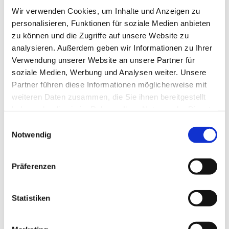
der mit seinen Schießscharten ein Stück Geschichte
Wir verwenden Cookies, um Inhalte und Anzeigen zu
personalisieren, Funktionen für soziale Medien anbieten
lebendig werden lässt – ganz ohne
zu können und die Zugriffe auf unsere Website zu
Geschosseinteilung.
analysieren. Außerdem geben wir Informationen zu Ihrer
Verwendung unserer Website an unsere Partner für
soziale Medien, Werbung und Analysen weiter. Unsere
Partner führen diese Informationen möglicherweise mit
weiteren Daten zusammen, die Sie ihnen bereitgestellt
haben oder die sie im Rahmen Ihrer Nutzung der Dienste
gesammelt haben.
Einwilligungsauswahl
Notwendig
Präferenzen
Statistiken