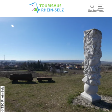
Suche
Menu
Rhein-Selz
Suche
Entdecken & Erleben
Wein & Genuss
Kultur & Events
Buchen & Service
© TSC Rhein-Selz