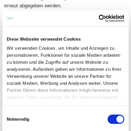
erneut abgegeben werden.
1965 wurde die Kirche umfassend restauriert und
erhielt neue Fenster. Besonders hervorzuheben ist die
Rosette über dem Altar im Chorraum, die den Guten
Diese Webseite verwendet Cookies
Hirten und Szenen aus dem Neuen Testament zeigt.
Wir verwenden Cookies, um Inhalte und Anzeigen zu
Sie stammt vom Kunstmaler Heinz Hindorf, dem
personalisieren, Funktionen für soziale Medien anbieten
Schöpfer der weithin bekannten Kirchenfenster im
zu können und die Zugriffe auf unsere Website zu
Westchor der Katharinenkirche Oppenheim. Die
analysieren. Außerdem geben wir Informationen zu Ihrer
Verwendung unserer Website an unsere Partner für
spätgotische Kanzel von ca. 1500 ist ein
soziale Medien, Werbung und Analysen weiter. Unsere
kunsthistorisches Juwel der Kirche.
Partner führen diese Informationen möglicherweise mit
weiteren Daten zusammen, die Sie ihnen bereitgestellt
haben oder die sie im Rahmen Ihrer Nutzung der Dienste
gesammelt haben.
Einwilligungsauswahl
Notwendig