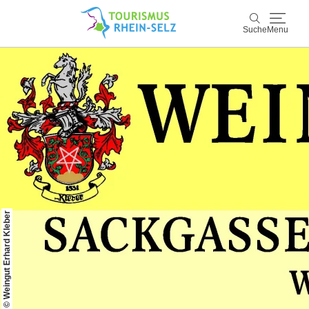
Suche
Menu
Rhein-Selz
Suche
Entdecken & Erleben
Wein & Genuss
Kultur & Events
© Weingut Erhard Kleber
Buchen & Service