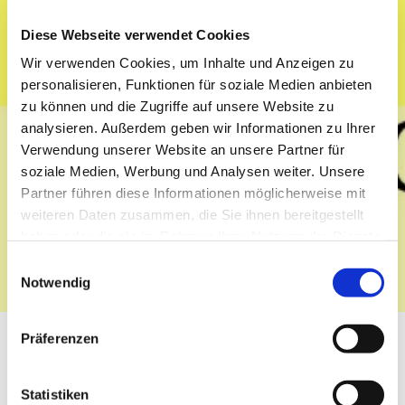
Diese Webseite verwendet Cookies
Wir verwenden Cookies, um Inhalte und Anzeigen zu
personalisieren, Funktionen für soziale Medien anbieten
zu können und die Zugriffe auf unsere Website zu
analysieren. Außerdem geben wir Informationen zu Ihrer
Verwendung unserer Website an unsere Partner für
soziale Medien, Werbung und Analysen weiter. Unsere
Partner führen diese Informationen möglicherweise mit
weiteren Daten zusammen, die Sie ihnen bereitgestellt
haben oder die sie im Rahmen Ihrer Nutzung der Dienste
gesammelt haben.
Einwilligungsauswahl
Notwendig
Präferenzen
Das Familienweingut betreibt bereits seit 1531
Weinbau. Heute kann der eigene Wein in einer
Statistiken