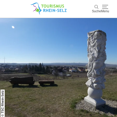
Suche
Menu
Rhein-Selz
Suche
Entdecken & Erleben
Wein & Genuss
Kultur & Events
Buchen & Service
© TSC Rhein-Selz