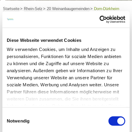
Startseite
Rhein-Selz
20 Weinanbaugemeinden
Dorn-Dürkheim
Weingut Knobloch
Diese Webseite verwendet Cookies
Wir verwenden Cookies, um Inhalte und Anzeigen zu
personalisieren, Funktionen für soziale Medien anbieten
Weingut Knobloch
zu können und die Zugriffe auf unsere Website zu
analysieren. Außerdem geben wir Informationen zu Ihrer
Verwendung unserer Website an unsere Partner für
Kontakt
Weitere Infos & Downloads
soziale Medien, Werbung und Analysen weiter. Unsere
Partner führen diese Informationen möglicherweise mit
weiteren Daten zusammen, die Sie ihnen bereitgestellt
haben oder die sie im Rahmen Ihrer Nutzung der Dienste
gesammelt haben.
Kontaktinformationen:
Einwilligungsauswahl
Notwendig
Weingut Knobloch