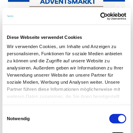
WEITERE TERMINE
Diese Webseite verwendet Cookies
Wir verwenden Cookies, um Inhalte und Anzeigen zu
VERANSTALTUNGSORT
personalisieren, Funktionen für soziale Medien anbieten
zu können und die Zugriffe auf unsere Website zu
analysieren. Außerdem geben wir Informationen zu Ihrer
KONTAKT
Verwendung unserer Website an unsere Partner für
soziale Medien, Werbung und Analysen weiter. Unsere
WEITERE INFOS & DOWNLOADS
Partner führen diese Informationen möglicherweise mit
weiteren Daten zusammen, die Sie ihnen bereitgestellt
haben oder die sie im Rahmen Ihrer Nutzung der Dienste
gesammelt haben.
Weitere Veranstaltungen in der Nähe
Einwilligungsauswahl
Notwendig
meh