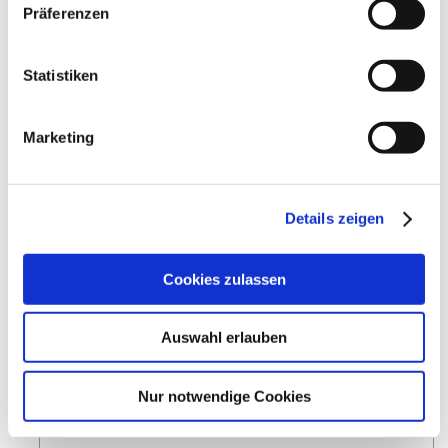
Präferenzen
Statistiken
Marketing
Details zeigen
Kerb im Weingut
Cookies zulassen
Hillesheim
11.09.2026 - 12.09.2026
mehr erfahren
Auswahl erlauben
Nur notwendige Cookies