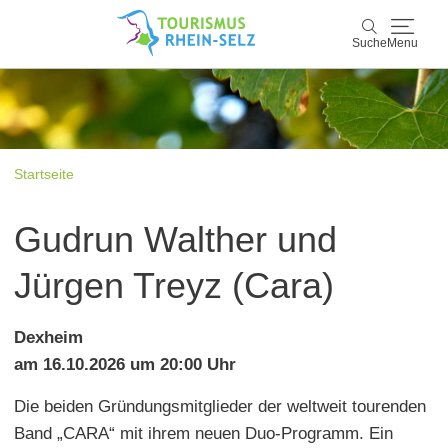
Suche
Menu
Rhein-Selz
Suche
Entdecken & Erleben
Startseite
Wein & Genuss
Gudrun Walther und
Kultur & Events
Jürgen Treyz (Cara)
Buchen & Service
Dexheim
am 16.10.2026 um 20:00 Uhr
Die beiden Gründungsmitglieder der weltweit tourenden
Band „CARA“ mit ihrem neuen Duo-Programm. Ein