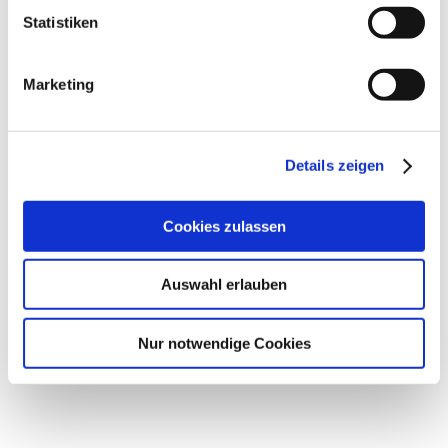
Statistiken
Marketing
Details zeigen
Cookies zulassen
Weinbergsrundfahrt
Auswahl erlauben
Ludwigshöhe
15.08.2026
mehr erfahren
Nur notwendige Cookies