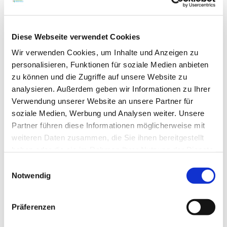
Diese Webseite verwendet Cookies
Wir verwenden Cookies, um Inhalte und Anzeigen zu
WEITERE TERMINE
personalisieren, Funktionen für soziale Medien anbieten
zu können und die Zugriffe auf unsere Website zu
analysieren. Außerdem geben wir Informationen zu Ihrer
VERANSTALTUNGSORT
Verwendung unserer Website an unsere Partner für
soziale Medien, Werbung und Analysen weiter. Unsere
KONTAKT
Partner führen diese Informationen möglicherweise mit
weiteren Daten zusammen, die Sie ihnen bereitgestellt
haben oder die sie im Rahmen Ihrer Nutzung der Dienste
WEITERE INFOS & DOWNLOADS
gesammelt haben.
Einwilligungsauswahl
Notwendig
Weitere Veranstaltungen in der Nähe
Präferenzen
meh