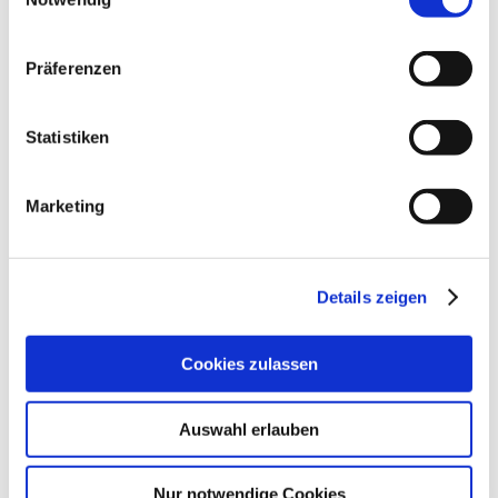
WEITERE INFOS & DOWNLOADS
Präferenzen
Statistiken
Weitere Veranstaltungen in der Nähe
Marketing
meh
Details zeigen
Cookies zulassen
Auswahl erlauben
Nur notwendige Cookies