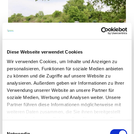
Diese Webseite verwendet Cookies
Wir verwenden Cookies, um Inhalte und Anzeigen zu
personalisieren, Funktionen für soziale Medien anbieten
zu können und die Zugriffe auf unsere Website zu
analysieren. Außerdem geben wir Informationen zu Ihrer
Verwendung unserer Website an unsere Partner für
soziale Medien, Werbung und Analysen weiter. Unsere
WEITERE TERMINE
Partner führen diese Informationen möglicherweise mit
weiteren Daten zusammen, die Sie ihnen bereitgestellt
VERANSTALTUNGSORT
haben oder die sie im Rahmen Ihrer Nutzung der Dienste
gesammelt haben.
Einwilligungsauswahl
KONTAKT
Notwendig