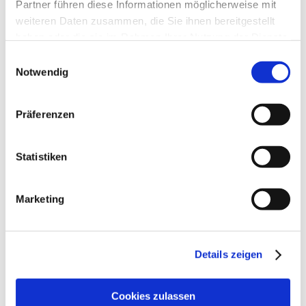
Partner führen diese Informationen möglicherweise mit
weiteren Daten zusammen, die Sie ihnen bereitgestellt
VERANSTALTUNGSORT
haben oder die sie im Rahmen Ihrer Nutzung der Dienste
gesammelt haben.
Einwilligungsauswahl
KONTAKT
Notwendig
WEITERE INFOS & DOWNLOADS
Präferenzen
Statistiken
Weitere Veranstaltungen in der Nähe
Marketing
meh
Details zeigen
Cookies zulassen