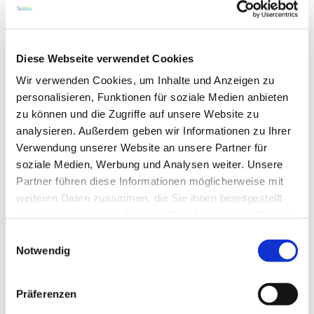
Diese Webseite verwendet Cookies
Wir verwenden Cookies, um Inhalte und Anzeigen zu
personalisieren, Funktionen für soziale Medien anbieten
WEITERE TERMINE
zu können und die Zugriffe auf unsere Website zu
analysieren. Außerdem geben wir Informationen zu Ihrer
VERANSTALTUNGSORT
Verwendung unserer Website an unsere Partner für
soziale Medien, Werbung und Analysen weiter. Unsere
Partner führen diese Informationen möglicherweise mit
KONTAKT
weiteren Daten zusammen, die Sie ihnen bereitgestellt
haben oder die sie im Rahmen Ihrer Nutzung der Dienste
WEITERE INFOS & DOWNLOADS
gesammelt haben.
Einwilligungsauswahl
Notwendig
Weitere Veranstaltungen in der Nähe
Präferenzen