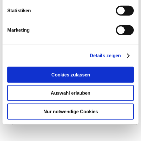
meh
Statistiken
Marketing
Details zeigen
Cookies zulassen
Auswahl erlauben
Sonntags 15 Uhr – Führung durch die…
Oppenheim
16.08.2026 - 18.10.2026
Nur notwendige Cookies
mehr erfahren