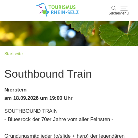
Suche
Menu
Rhein-Selz
Suche
Entdecken & Erleben
Startseite
Wein & Genuss
Southbound Train
Kultur & Events
Nierstein
Buchen & Service
am 18.09.2026 um 19:00 Uhr
SOUTHBOUND TRAIN
- Bluesrock der 70er Jahre vom aller Feinsten -
Gründungsmitglieder (g/slide + harp) der legendären