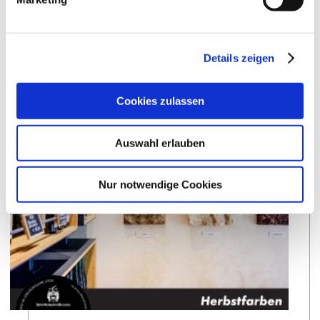
WEITERE INFOS & DOWNLOADS
Details zeigen
Weitere Veranstaltungen in der Nähe
Cookies zulassen
meh
Auswahl erlauben
Nur notwendige Cookies