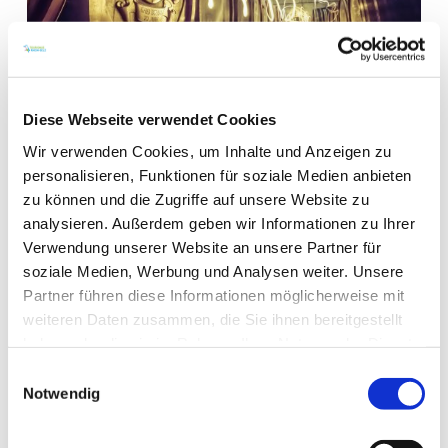
Diese Webseite verwendet Cookies
Wir verwenden Cookies, um Inhalte und Anzeigen zu
personalisieren, Funktionen für soziale Medien anbieten
zu können und die Zugriffe auf unsere Website zu
WEITERE TERMINE
analysieren. Außerdem geben wir Informationen zu Ihrer
Verwendung unserer Website an unsere Partner für
soziale Medien, Werbung und Analysen weiter. Unsere
VERANSTALTUNGSORT
Partner führen diese Informationen möglicherweise mit
weiteren Daten zusammen, die Sie ihnen bereitgestellt
KONTAKT
haben oder die sie im Rahmen Ihrer Nutzung der Dienste
gesammelt haben.
Einwilligungsauswahl
WEITERE INFOS & DOWNLOADS
Notwendig