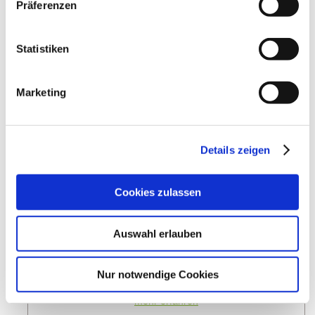
Präferenzen
Weitere Veranstaltungen in der Nähe
Statistiken
meh
Marketing
Details zeigen
Cookies zulassen
Auswahl erlauben
Oppenheimer Weinfest
Nur notwendige Cookies
Oppenheim
09.08.2026 - 10.08.2026
mehr erfahren