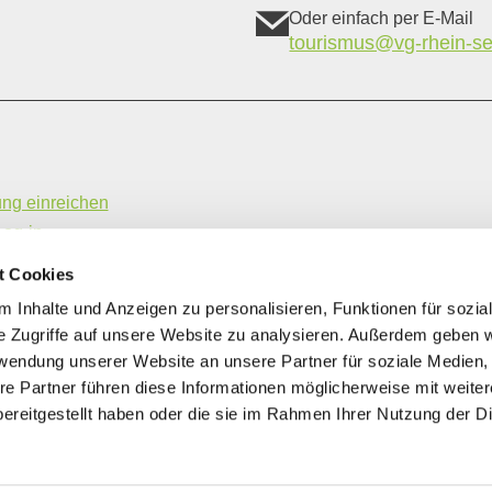
Oder einfach per E-Mail
tourismus@vg-rhein-se
ung einreichen
Log-in
hme- und Vermittlungsbedingungen
t Cookies
ung | Gastronomiebetriebe
 Inhalte und Anzeigen zu personalisieren, Funktionen für sozia
e Zugriffe auf unsere Website zu analysieren. Außerdem geben w
rwendung unserer Website an unsere Partner für soziale Medien
re Partner führen diese Informationen möglicherweise mit weite
ereitgestellt haben oder die sie im Rahmen Ihrer Nutzung der D
EUROPÄISCHE UNION
Europäischer Landwirtschaftsfonds für die
Entwicklung des ländlichen Raums: Hier investiert
Europa in die ländlichen Gebiete