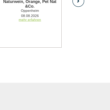
Naturwein, Orange, Pet Nat
Wein- und 
&Co.
Weingut Geh
Oppenheim
Gunt
08.08.2026
14.08.2026
mehr erfahren
mehr 