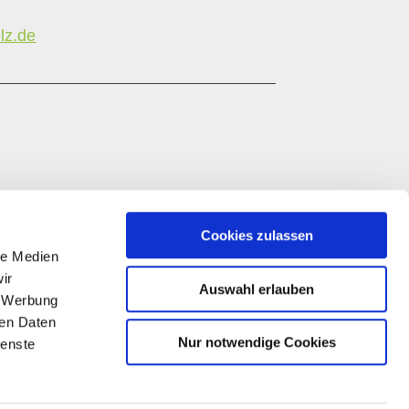
lz.de
Cookies zulassen
le Medien
ir
Auswahl erlauben
, Werbung
ren Daten
Nur notwendige Cookies
ienste
Diese Publikation wird im Rahmen des
Entwicklungsprogramms EULLE unter Beteiligung der
Europäischen Union und des Landes Rheinland-
Pfalz, vertreten durch das Ministerium für Wirtschaft,