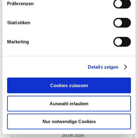
Präferenzen
Weitere Veranstaltungen in der Nähe
Statistiken
meh
Marketing
Details zeigen
Cookies zulassen
Auswahl erlauben
Nur notwendige Cookies
Wingertshütte Vollmondabend
Nierstein
28.08.2026