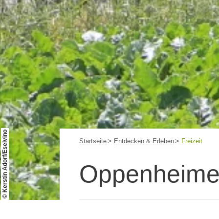
© Kerstin Adorf/Eselvino
Startseite
Entdecken & Erleben
Freizeit
Oppenheimer