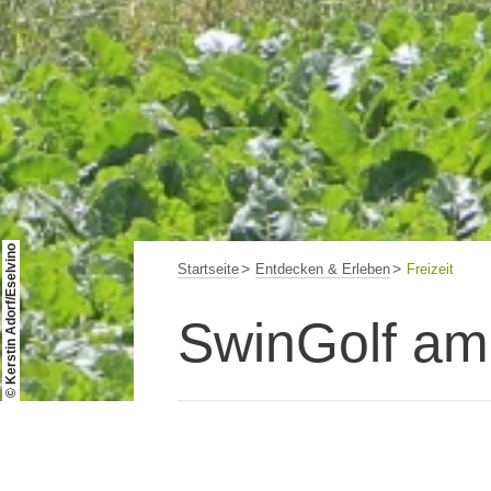
© Kerstin Adorf/Eselvino
Startseite
Entdecken & Erleben
Freizeit
SwinGolf am