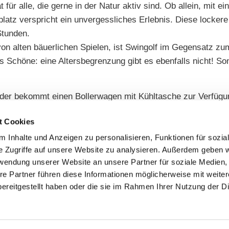
t für alle, die gerne in der Natur aktiv sind. Ob allein, mit e
latz verspricht ein unvergessliches Erlebnis. Diese locke
Stunden.
von alten bäuerlichen Spielen, ist Swingolf im Gegensatz zum
 Schöne: eine Altersbegrenzung gibt es ebenfalls nicht! Somi
jeder bekommt einen Bollerwagen mit Kühltasche zur Verfügu
sst. Der Verzehr von selbstmitgebrachten Speisen oder Geträ
t Cookies
Absprache möglich.
 Inhalte und Anzeigen zu personalisieren, Funktionen für sozia
e Zugriffe auf unsere Website zu analysieren. Außerdem geben w
rwendung unserer Website an unsere Partner für soziale Medien
re Partner führen diese Informationen möglicherweise mit weite
ereitgestellt haben oder die sie im Rahmen Ihrer Nutzung der D