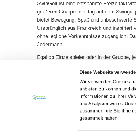
SwinGolf ist eine entspannte Freizeitaktivitä
größeren Gruppe: ein Tag auf dem Swingolfp
bietet Bewegung, Spaß und unbeschwerte 
Ursprünglich aus Frankreich und inspiriert 
ohne jegliche Vorkenntnisse zugänglich. Das
Jedermann!
Egal ob Einzelspieler oder in der Gruppe, 
Wünschen der Gäste individuell befüllen lä
Diese Webseite verwende
außerhalb der regulären Zeiten sind nach 
Wir verwenden Cookies, um
anbieten zu können und di
Informationen zu Ihrer Ve
und Analysen weiter. Unse
zusammen, die Sie ihnen b
gesammelt haben.