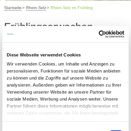
Startseite
Rhein-Selz
Rhein-Selz im Frühling
Frühlingserwachen
Die Natur ruft
Wenn die ersten Sonnenstrahlen die Weinberge erhellen
Diese Webseite verwendet Cookies
und die Natur zu neuem Leben erwacht, beginnt die
Wir verwenden Cookies, um Inhalte und Anzeigen zu
Frühlingszeit. In den Weinbergen sprießen die ersten
personalisieren, Funktionen für soziale Medien anbieten
Knospen und schon bald bilden sich erste Ansätze der
zu können und die Zugriffe auf unsere Website zu
späteren Fruchtstände. Das Zusammenspiel von
analysieren. Außerdem geben wir Informationen zu Ihrer
frischem Grün, blühenden Blumen und den sanften
Verwendung unserer Website an unsere Partner für
soziale Medien, Werbung und Analysen weiter. Unsere
Hügeln der Weinregion schafft eine malerische Kulisse,
Partner führen diese Informationen möglicherweise mit
die zum Verweilen einlädt. Bei einer ausgedehnten
weiteren Daten zusammen, die Sie ihnen bereitgestellt
Radtour oder Wanderung durch die hügelige
haben oder die sie im Rahmen Ihrer Nutzung der Dienste
Weinlandschaft lässt sich die Natur wunderbar
gesammelt haben.
Einwilligungsauswahl