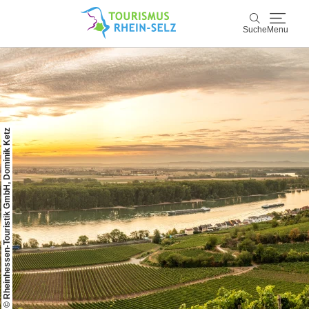
Suche
Menu
Rhein-Selz
Suche
Entdecken & Erleben
© Rheinhessen-Touristik GmbH, Dominik Ketz
Wein & Genuss
Kultur & Events
Buchen & Service