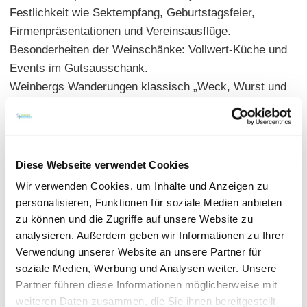
Festlichkeit wie Sektempfang, Geburtstagsfeier,
Firmenpräsentationen und Vereinsausflüge.
Besonderheiten der Weinschänke: Vollwert-Küche und
Events im Gutsausschank.
Weinbergs Wanderungen klassisch „Weck, Wurst und
Wein“. Besondere Wünsche bei Unverträglichkeiten
von Lebensmitteln werden berücksichtigt. Individuelle
Kochkurse mit max. 10 Personen. Esscoaching,
Lebensmittelberatung. Kreatives Catering für bis zu
Diese Webseite verwendet Cookies
100 Personen – vom feinen Fingerfood bis hin zum
Wir verwenden Cookies, um Inhalte und Anzeigen zu
klassischen Buffet.
personalisieren, Funktionen für soziale Medien anbieten
zu können und die Zugriffe auf unsere Website zu
Hauptgerichte: 6,00 - 24,00 Euro |
analysieren. Außerdem geben wir Informationen zu Ihrer
Verwendung unserer Website an unsere Partner für
Sitzplätze: innen 40 | außen 60 | geschlossene
soziale Medien, Werbung und Analysen weiter. Unsere
Gesellschaft möglich | sep. Raum
Partner führen diese Informationen möglicherweise mit
Termine: siehe Internetseite
weiteren Daten zusammen, die Sie ihnen bereitgestellt