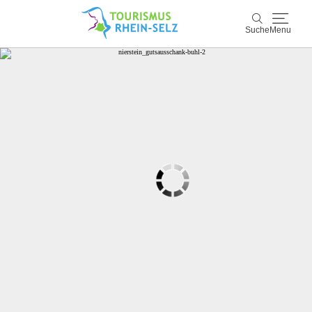
Suche
Menu
Rhein-Selz
Suche
Entdecken & Erleben
Wein & Genuss
Kultur & Events
Buchen & Service