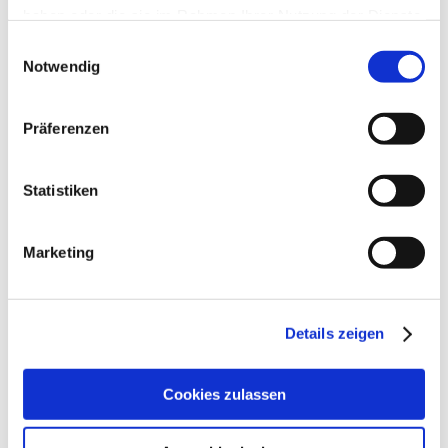
haben oder die sie im Rahmen Ihrer Nutzung der Dienste
gesammelt haben.
Einwilligungsauswahl
Notwendig
Präferenzen
Statistiken
Marketing
Details zeigen
Cookies zulassen
Öffnungszeiten
Kontakt