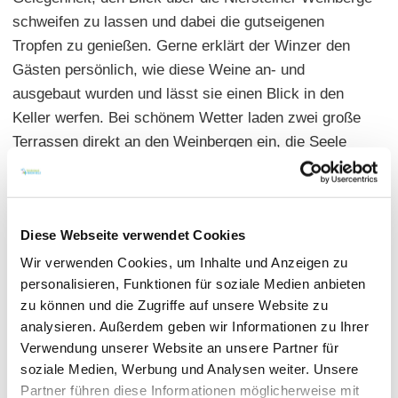
schweifen zu lassen und dabei die gutseigenen
Tropfen zu genießen. Gerne erklärt der Winzer den
Gästen persönlich, wie diese Weine an- und
ausgebaut wurden und lässt sie einen Blick in den
Keller werfen. Bei schönem Wetter laden zwei große
Terrassen direkt an den Weinbergen ein, die Seele
baumeln zu lassen. Passend zum Wein gibt es
frische, regionale Speisen. Gesellschaften sind nach
Vereinbarung mit bis zu 80 Personen möglich.
Diese Webseite verwendet Cookies
Betriebsferien: siehe Internetseite
Wir verwenden Cookies, um Inhalte und Anzeigen zu
Warme Küche: Sa, So + Fe 14:00 - 21:00
personalisieren, Funktionen für soziale Medien anbieten
Hauptgerichte: 7,50 - 15,00 Euro
zu können und die Zugriffe auf unsere Website zu
Offene Rheinhessische Weine 29
analysieren. Außerdem geben wir Informationen zu Ihrer
Sitzplätze: innen 80 | außen 100 | geschlossene
Verwendung unserer Website an unsere Partner für
soziale Medien, Werbung und Analysen weiter. Unsere
Gesellschaft möglich
Partner führen diese Informationen möglicherweise mit
Termine: "Wein trifft..."-Termine, weitere siehe