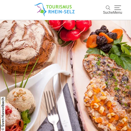
Suche
Menu
Rhein-Selz
Suche
Entdecken & Erleben
Wein & Genuss
Kultur & Events
Buchen & Service
© Sven Hasselbach