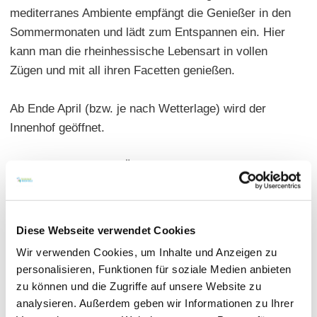
mediterranes Ambiente empfängt die Genießer in den
Sommermonaten und lädt zum Entspannen ein. Hier
kann man die rheinhessische Lebensart in vollen
Zügen und mit all ihren Facetten genießen.
Ab Ende April (bzw. je nach Wetterlage) wird der
Innenhof geöffnet.
Warme Küche: siehe Öffnungszeiten
Hauptgerichte: 8,00 - 16,00 Euro | Offene
Rheinhessische Weine: 18
Sitzplätze: innen 60 | außen 100 | sep. Raum 30
Diese Webseite verwendet Cookies
Termine: –
Wir verwenden Cookies, um Inhalte und Anzeigen zu
Tischreservierungen sind per E-Mail, Telefon oder
personalisieren, Funktionen für soziale Medien anbieten
über WhatsApp 0177 423 6287 (nur Textnachrichten)
zu können und die Zugriffe auf unsere Website zu
möglich
analysieren. Außerdem geben wir Informationen zu Ihrer