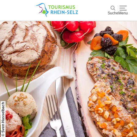
Suche
Menu
Rhein-Selz
Suche
Entdecken & Erleben
Wein & Genuss
Kultur & Events
Buchen & Service
© Sven Hasselbach