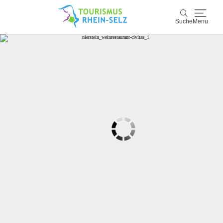
Suche
Menu
Rhein-Selz
Suche
Entdecken & Erleben
Wein & Genuss
Kultur & Events
Buchen & Service