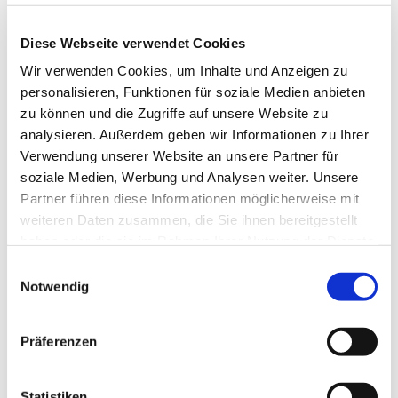
04.06.2026 bis 08.06.2026
Diese Webseite verwendet Cookies
Donnerstag
von 11:00 bis 22:00 Uhr
Wir verwenden Cookies, um Inhalte und Anzeigen zu
Sonntag
von 11:00 bis 22:00 Uhr
personalisieren, Funktionen für soziale Medien anbieten
zu können und die Zugriffe auf unsere Website zu
03.04.2026 bis 03.04.2026
analysieren. Außerdem geben wir Informationen zu Ihrer
Verwendung unserer Website an unsere Partner für
Freitag
von 11:00 bis 22:00 Uhr
soziale Medien, Werbung und Analysen weiter. Unsere
Partner führen diese Informationen möglicherweise mit
14.05.2026 bis 14.05.2026
weiteren Daten zusammen, die Sie ihnen bereitgestellt
haben oder die sie im Rahmen Ihrer Nutzung der Dienste
Donnerstag
von 11:00 bis 22:00 Uhr
gesammelt haben.
Einwilligungsauswahl
Notwendig
13.05.2026 bis 13.05.2026
Mittwoch
von 17:00 bis 22:00 Uhr
Präferenzen
22.05.2026 bis 22.05.2026
Statistiken