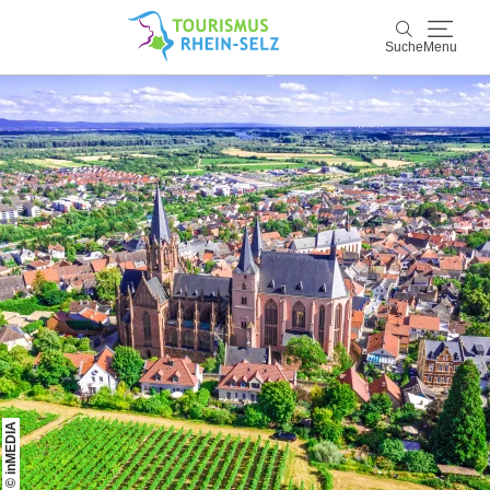
Suche
Menu
Rhein-Selz
Suche
Entdecken & Erleben
Wein & Genuss
Kultur & Events
Buchen & Service
© inMEDIA