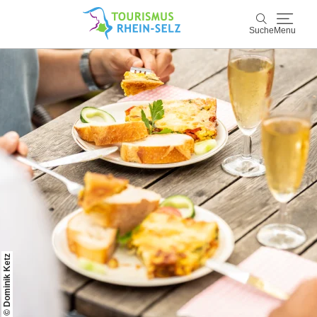
Suche
Menu
Rhein-Selz
Suche
Entdecken & Erleben
Wein & Genuss
Kultur & Events
Buchen & Service
© Dominik Ketz