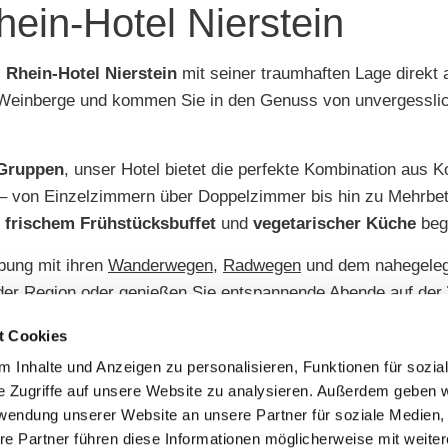
ein-Hotel Nierstein
s
Rhein-Hotel Nierstein
mit seiner traumhaften Lage direkt
n Weinberge und kommen Sie in den Genuss von unvergessli
Gruppen
, unser Hotel bietet die perfekte Kombination aus K
– von Einzelzimmern über Doppelzimmer bis hin zu Mehrbett
t
frischem Frühstücksbuffet
und
vegetarischer Küche
begi
bung mit ihren
Wanderwegen
,
Radwegen
und dem nahegele
 der Region oder genießen Sie entspannende Abende auf der
e von Nierstein hautnah!
t Cookies
 Inhalte und Anzeigen zu personalisieren, Funktionen für sozia
e Zugriffe auf unsere Website zu analysieren. Außerdem geben w
rwendung unserer Website an unsere Partner für soziale Medien
re Partner führen diese Informationen möglicherweise mit weite