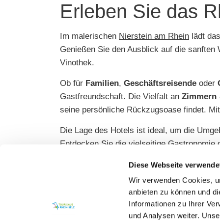
Erleben Sie das Rh
Im malerischen
Nierstein am Rhein
lädt da
Genießen Sie den Ausblick auf die sanfte
Vinothek.
Ob für
Familien
,
Geschäftsreisende
oder
Gastfreundschaft. Die Vielfalt an
Zimmern
seine persönliche Rückzugsoase findet. Mi
Die Lage des Hotels ist ideal, um die Umge
Entdecken Sie die vielseitige Gastronomie
Besuchen Sie uns und erleben Sie die Magi
Diese Webseite verwende
Direkt am Rhein gelegen
Wir verwenden Cookies, um
Umfangreiche Freizeitmöglichkeiten in der Nähe
anbieten zu können und di
Eigenes Restaurant mit regionalen Köstlichkeiten
Informationen zu Ihrer Ve
und Analysen weiter. Unse