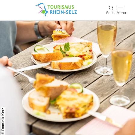
Suche
Menu
Rhein-Selz
Suche
Entdecken & Erleben
Wein & Genuss
Kultur & Events
Buchen & Service
© Dominik Ketz