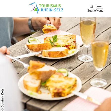
Suche
Menu
Rhein-Selz
Suche
Entdecken & Erleben
Wein & Genuss
Kultur & Events
Buchen & Service
© Dominik Ketz