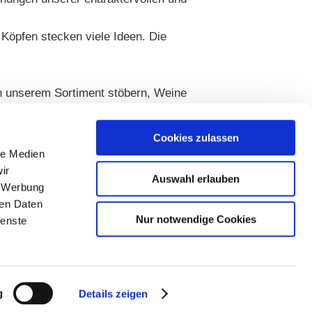
Köpfen stecken viele Ideen. Die
 in unserem Sortiment stöbern, Weine
wie zum Beispiel griechisches
Cookies zulassen
le Medien
ir
Auswahl erlauben
, Werbung
ren Daten
Nur notwendige Cookies
ienste
g
Details zeigen