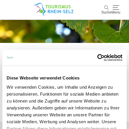
Suche
Menu
Rhein-Selz
Suche
Entdecken & Erleben
Wein & Genuss
Bitte akzeptieren Sie den Einsatz aller
Kultur & Events
Diese Webseite verwendet Cookies
Cookies, um den Inhalt dieser Seite
Wir verwenden Cookies, um Inhalte und Anzeigen zu
sehen zu können.
Buchen & Service
personalisieren, Funktionen für soziale Medien anbieten
zu können und die Zugriffe auf unsere Website zu
analysieren. Außerdem geben wir Informationen zu Ihrer
Alle Cookies Freigeben
Verwendung unserer Website an unsere Partner für
soziale Medien, Werbung und Analysen weiter. Unsere
Partner führen diese Informationen möglicherweise mit