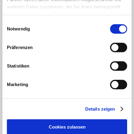
Unser Servicekontakt:
weiteren Daten zusammen, die Sie ihnen bereitgestellt
Sie benötigen weitere Informationen? Wir helfen
haben oder die sie im Rahmen Ihrer Nutzung der Dienste
Ihnen gerne weiter!
gesammelt haben.
Einwilligungsauswahl
(0049) 6133 4901-333
Notwendig
Oder einfach per E-Mail
tourismus@vg-rhein-selz.de
Präferenzen
Statistiken
Legal Links
Datenschutz
Marketing
Social Media Konzept
Impressum
Barrierefreiheitserklärung
Details zeigen
Kontakt
Service
Veranstaltung einreichen
Cookies zulassen
Vermieter Log-in