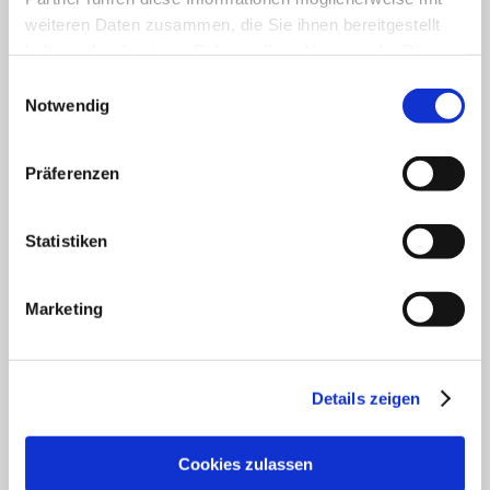
Unser Servicekontakt:
weiteren Daten zusammen, die Sie ihnen bereitgestellt
Sie benötigen weitere Informationen? Wir helfen
haben oder die sie im Rahmen Ihrer Nutzung der Dienste
Ihnen gerne weiter!
gesammelt haben.
Einwilligungsauswahl
(0049) 6133 4901-333
Notwendig
Oder einfach per E-Mail
tourismus@vg-rhein-selz.de
Präferenzen
Statistiken
Legal Links
Datenschutz
Marketing
Social Media Konzept
Impressum
Barrierefreiheitserklärung
Details zeigen
Kontakt
Service
Veranstaltung einreichen
Cookies zulassen
Vermieter Log-in