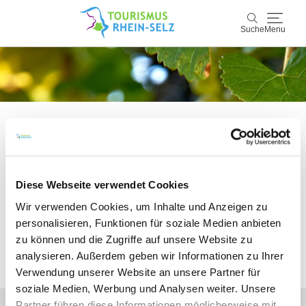
Suche
Menu
Rhein-Selz
Suche
Entdecken & Erleben
Wein & Genuss
Bitte akzeptieren Sie den Einsatz aller
Kultur & Events
Diese Webseite verwendet Cookies
Cookies, um den Inhalt dieser Seite
Wir verwenden Cookies, um Inhalte und Anzeigen zu
sehen zu können.
Buchen & Service
personalisieren, Funktionen für soziale Medien anbieten
zu können und die Zugriffe auf unsere Website zu
analysieren. Außerdem geben wir Informationen zu Ihrer
Alle Cookies Freigeben
Verwendung unserer Website an unsere Partner für
soziale Medien, Werbung und Analysen weiter. Unsere
Partner führen diese Informationen möglicherweise mit