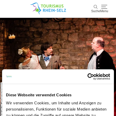
Suche
Menu
Rhein-Selz
Suche
Entdecken & Erleben
Wein & Genuss
Kultur & Events
Buchen & Service
© Kelly Entertainment
Diese Webseite verwendet Cookies
Wir verwenden Cookies, um Inhalte und Anzeigen zu
personalisieren, Funktionen für soziale Medien anbieten
zu können und die Zugriffe auf unsere Website zu