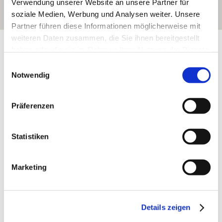
Verwendung unserer Website an unsere Partner für
soziale Medien, Werbung und Analysen weiter. Unsere
Partner führen diese Informationen möglicherweise mit
weiteren Daten zusammen, die Sie ihnen bereitgestellt
Exposition:
Südost
haben oder die sie im Rahmen Ihrer Nutzung der Dienste
gesammelt haben.
Einwilligungsauswahl
Notwendig
Präferenzen
Statistiken
Marketing
Rebfläche:
32 Hektar
Gemeinde:
Appenheim
Meereshöhe:
180-230 m
Details zeigen
Bingen
Bereich: