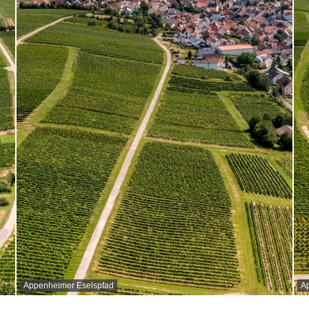
Appenheimer Eselspfad
A