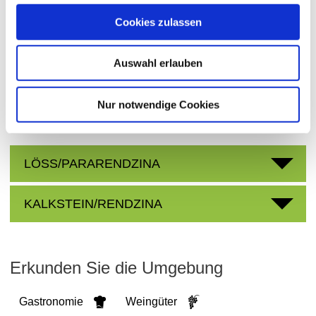
Abtey
Region:
Cookies zulassen
Eselspfad
Einzellage:
Appenheim
Gemarkung:
Auswahl erlauben
Nur notwendige Cookies
Bodenarten
LÖSS/PARARENDZINA
KALKSTEIN/RENDZINA
Erkunden Sie die Umgebung
Gastronomie
Weingüter