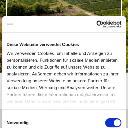
Diese Webseite verwendet Cookies
Wir verwenden Cookies, um Inhalte und Anzeigen zu
personalisieren, Funktionen für soziale Medien anbieten
zu können und die Zugriffe auf unsere Website zu
Aspisheimer Sonnenberg
A
analysieren. Außerdem geben wir Informationen zu Ihrer
Verwendung unserer Website an unsere Partner für
soziale Medien, Werbung und Analysen weiter. Unsere
Partner führen diese Informationen möglicherweise mit
Daten und Fakten
weiteren Daten zusammen, die Sie ihnen bereitgestellt
haben oder die sie im Rahmen Ihrer Nutzung der Dienste
gesammelt haben.
Einwilligungsauswahl
Notwendig