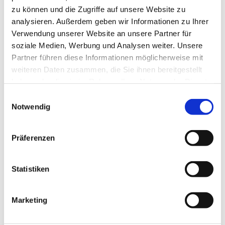
zu können und die Zugriffe auf unsere Website zu
analysieren. Außerdem geben wir Informationen zu Ihrer
Verwendung unserer Website an unsere Partner für
soziale Medien, Werbung und Analysen weiter. Unsere
Partner führen diese Informationen möglicherweise mit
weiteren Daten zusammen, die Sie ihnen bereitgestellt
haben oder die sie im Rahmen Ihrer Nutzung der Dienste
gesammelt haben.
Einwilligungsauswahl
Notwendig
Rebfläche:
6 Hektar
Gemeinde:
Präferenzen
Bodenheim
Meereshöhe:
110-130 m
Statistiken
Nierstein
Bereich:
Sankt Alban
Region:
Marketing
Ebersberg
Einzellage:
Bodenheim
Gemarkung: