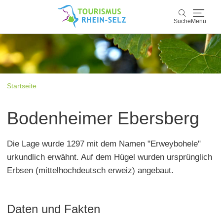
Suche
Menu
Rhein-Selz
Suche
Entdecken & Erleben
Startseite
Wein & Genuss
Bodenheimer Ebersberg
Kultur & Events
Die Lage wurde 1297 mit dem Namen "Erweybohele"
Buchen & Service
urkundlich erwähnt. Auf dem Hügel wurden ursprünglich
Erbsen (mittelhochdeutsch erweiz) angebaut.
Daten und Fakten