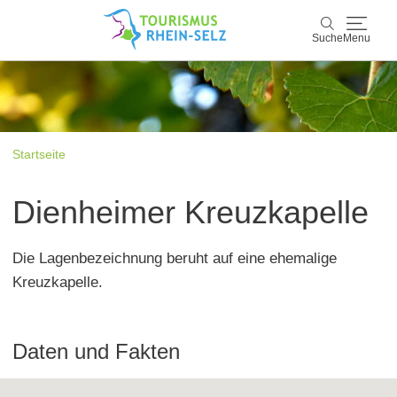
Suche
Menu
Rhein-Selz
Suche
Entdecken & Erleben
Startseite
Wein & Genuss
Dienheimer Kreuzkapelle
Kultur & Events
Die Lagenbezeichnung beruht auf eine ehemalige
Buchen & Service
Kreuzkapelle.
Daten und Fakten