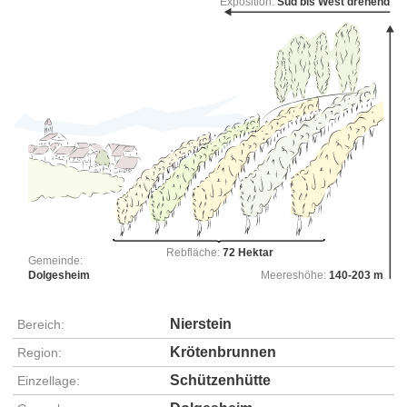
Exposition:
Süd bis West drehend
Rebfläche:
72 Hektar
Gemeinde:
Dolgesheim
Meereshöhe:
140-203 m
Nierstein
Bereich:
Krötenbrunnen
Region:
Schützenhütte
Einzellage: