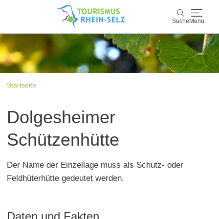
Suche
Menu
Rhein-Selz
Suche
Entdecken & Erleben
Startseite
Wein & Genuss
Dolgesheimer
Kultur & Events
Schützenhütte
Buchen & Service
Der Name der Einzellage muss als Schutz- oder
Feldhüterhütte gedeutet werden.
Daten und Fakten