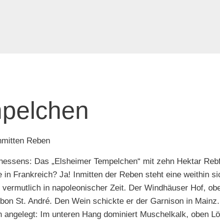
mpelchen
inmitten Reben
einhessens: Das „Elsheimer Tempelchen“ mit zehn Hektar Reb
 in Frankreich? Ja! Inmitten der Reben steht eine weithin si
ermutlich in napoleonischer Zeit. Der Windhäuser Hof, ober
n St. André. Den Wein schickte er der Garnison in Mainz.
 angelegt: Im unteren Hang dominiert Muschelkalk, oben Lös