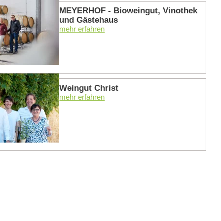
MEYERHOF - Bioweingut, Vinothek
und Gästehaus
mehr erfahren
mehr er
Weingut Christ
mehr erfahren