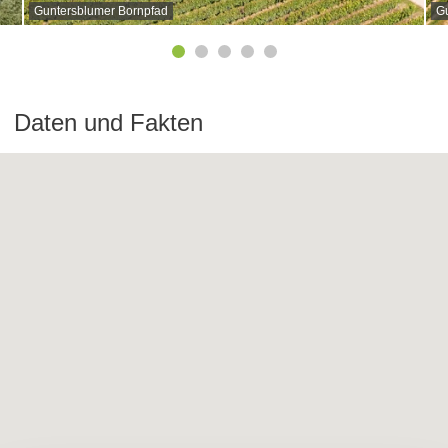
Guntersblumer Bornpfad
G
Daten und Fakten