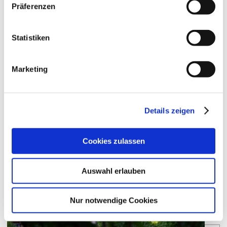
Präferenzen
Nierstein
Bereich:
Vögelsgärten
Region:
Statistiken
Bornpfad
Einzellage:
Guntersblum
Gemarkung:
Marketing
Bodenarten
Details zeigen
LÖSS/PARARENDZINA
Cookies zulassen
Auswahl erlauben
Weingüter
Nur notwendige Cookies
meh